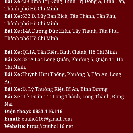
Bải Xe
439 Bình Trị Đông, Bình Trị Đông A, Bình Tân,
Thành phố Hồ Chí Minh
Bải Xe
:632 Đ. Lũy Bán Bích, Tân Thành, Tân Phú,
Thành phố Hồ Chí Minh
Bải Xe
:14A Dương Đức Hiền, Tây Thạnh, Tân Phú,
Thành phố Hồ Chí Minh
Bải Xe :
QL1A, Tân Kiên, Bình Chánh, Hồ Chí Minh
Bải Xe
: 351A Lạc Long Quân, Phường 5, Quận 11, Hồ
Chí Minh,
Bải Xe
:Huỳnh Hữu Thống, Phường 3, Tân An, Long
An
Bải Xe
:Đ. Lý Thường Kiệt, Dĩ An, Bình Dương
Bải Xe
: Lê Duẩn, TT. Long Thành, Long Thành, Đồng
Nai
Điện thoại:
0853.116.116
Email:
cuuho116@gmail.com
Website:
https://cuuho116.net