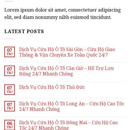
Lorem ipsum dolor sit amet, consectetuer adipiscing
elit, sed diam nonummy nibh euismod tincidunt.
LATEST POSTS
Dịch Vụ Cứu Hộ Ô Tô Sài Gòn – Cứu Hộ Giao
07
Th7
Thông & Vận Chuyển Xe Toàn Quốc 24/7
Không
có
Dịch Vụ Cứu Hộ Ô Tô Cần Giờ – Hỗ Trợ Lưu
07
bình
Th7
luận
Động 24/7 Nhanh Chóng
ở
Dịch
Không
Vụ
có
Dịch Vụ Cứu Hộ Ô Tô Thủ Đức
07
Cứu
bình
Th7
Hộ
luận
Không
Ô
ở
có
Tô
Dịch
bình
Dịch Vụ Cứu Hộ Ô Tô Long An – Cứu Hộ Cao Tốc
Sài
Vụ
07
luận
Gòn
Cứu
Th7
24/7 Nhanh Chóng
ở
–
Hộ
Dịch
Cứu
Ô
Không
Vụ
Hộ
Tô
có
Cứu
Dịch Vụ Cứu Hộ Ô Tô Đồng Nai – Cứu Hộ Cao
Giao
Cần
06
bình
Hộ
Thông
Giờ
Th7
luận
Tốc 24/7 Nhanh Chóng
Ô
&
–