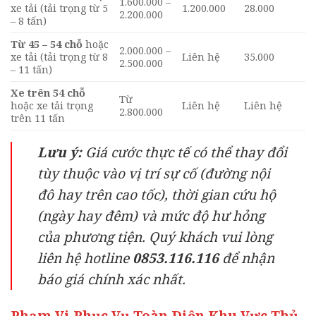
1.600.000 –
xe tải (tải trọng từ 5
1.200.000
28.000
2.200.000
– 8 tấn)
Từ 45 – 54 chỗ
hoặc
2.000.000 –
xe tải (tải trọng từ 8
Liên hệ
35.000
2.500.000
– 11 tấn)
Xe trên 54 chỗ
Từ
hoặc xe tải trọng
Liên hệ
Liên hệ
2.800.000
trên 11 tấn
Lưu ý:
Giá cước thực tế có thể thay đổi
tùy thuộc vào vị trí sự cố (đường nội
đô hay trên cao tốc), thời gian cứu hộ
(ngày hay đêm) và mức độ hư hỏng
của phương tiện. Quý khách vui lòng
liên hệ hotline
0853.116.116
để nhận
báo giá chính xác nhất.
Phạm Vi Phục Vụ Toàn Diện Khu Vực Thủ