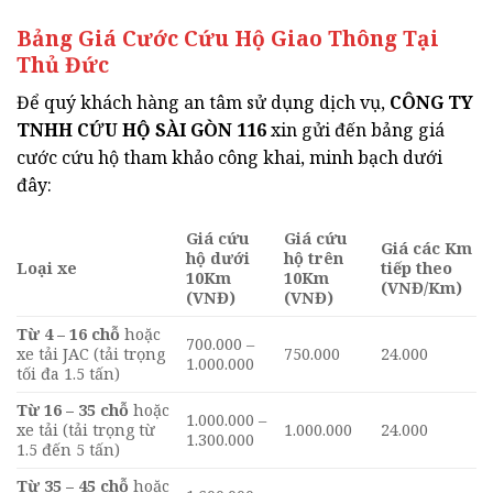
Bảng Giá Cước Cứu Hộ Giao Thông Tại
Thủ Đức
Để quý khách hàng an tâm sử dụng dịch vụ,
CÔNG TY
TNHH CỨU HỘ SÀI GÒN 116
xin gửi đến bảng giá
cước cứu hộ tham khảo công khai, minh bạch dưới
đây:
Giá cứu
Giá cứu
Giá các Km
hộ dưới
hộ trên
Loại xe
tiếp theo
10Km
10Km
(VNĐ/Km)
(VNĐ)
(VNĐ)
Từ 4 – 16 chỗ
hoặc
700.000 –
xe tải JAC (tải trọng
750.000
24.000
1.000.000
tối đa 1.5 tấn)
Từ 16 – 35 chỗ
hoặc
1.000.000 –
xe tải (tải trọng từ
1.000.000
24.000
1.300.000
1.5 đến 5 tấn)
Từ 35 – 45 chỗ
hoặc