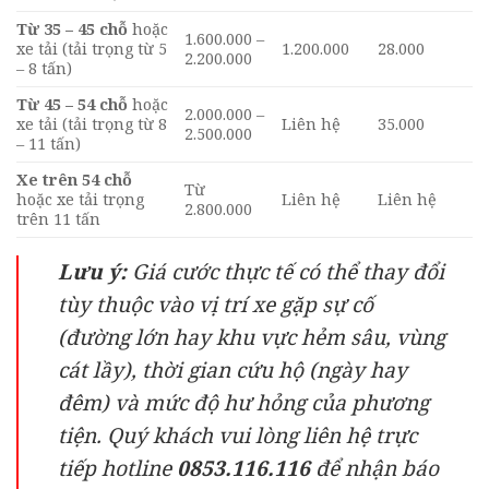
Từ 35 – 45 chỗ
hoặc
1.600.000 –
xe tải (tải trọng từ 5
1.200.000
28.000
2.200.000
– 8 tấn)
Từ 45 – 54 chỗ
hoặc
2.000.000 –
xe tải (tải trọng từ 8
Liên hệ
35.000
2.500.000
– 11 tấn)
Xe trên 54 chỗ
Từ
hoặc xe tải trọng
Liên hệ
Liên hệ
2.800.000
trên 11 tấn
Lưu ý:
Giá cước thực tế có thể thay đổi
tùy thuộc vào vị trí xe gặp sự cố
(đường lớn hay khu vực hẻm sâu, vùng
cát lầy), thời gian cứu hộ (ngày hay
đêm) và mức độ hư hỏng của phương
tiện. Quý khách vui lòng liên hệ trực
tiếp hotline
0853.116.116
để nhận báo