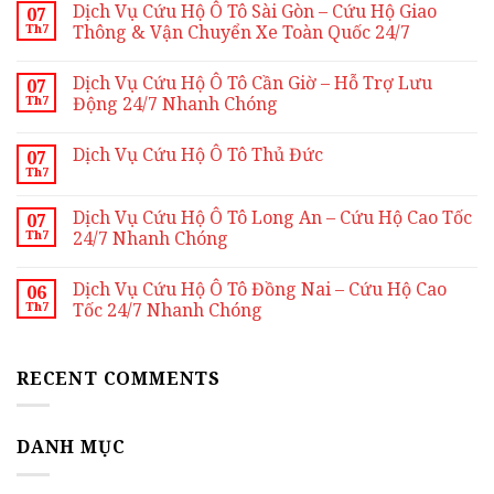
Dịch Vụ Cứu Hộ Ô Tô Sài Gòn – Cứu Hộ Giao
07
Th7
Thông & Vận Chuyển Xe Toàn Quốc 24/7
Không
có
Dịch Vụ Cứu Hộ Ô Tô Cần Giờ – Hỗ Trợ Lưu
07
bình
Th7
luận
Động 24/7 Nhanh Chóng
ở
Dịch
Không
Vụ
có
Dịch Vụ Cứu Hộ Ô Tô Thủ Đức
07
Cứu
bình
Th7
Hộ
luận
Không
Ô
ở
có
Tô
Dịch
bình
Dịch Vụ Cứu Hộ Ô Tô Long An – Cứu Hộ Cao Tốc
Sài
Vụ
07
luận
Gòn
Cứu
Th7
24/7 Nhanh Chóng
ở
–
Hộ
Dịch
Cứu
Ô
Không
Vụ
Hộ
Tô
có
Cứu
Dịch Vụ Cứu Hộ Ô Tô Đồng Nai – Cứu Hộ Cao
Giao
Cần
06
bình
Hộ
Thông
Giờ
Th7
luận
Tốc 24/7 Nhanh Chóng
Ô
&
–
ở
Tô
Vận
Hỗ
Dịch
Không
Thủ
Chuyển
Trợ
Vụ
có
Đức
Xe
Lưu
Cứu
bình
Toàn
Động
RECENT COMMENTS
Hộ
luận
Quốc
24/7
Ô
ở
24/7
Nhanh
Tô
Dịch
Chóng
Long
Vụ
An
Cứu
DANH MỤC
–
Hộ
Cứu
Ô
Hộ
Tô
Cao
Đồng