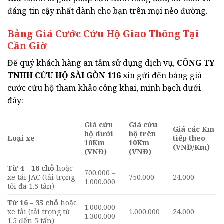
đáng tin cậy nhất dành cho bạn trên mọi nẻo đường.
Bảng Giá Cước Cứu Hộ Giao Thông Tại
Cần Giờ
Để quý khách hàng an tâm sử dụng dịch vụ,
CÔNG TY
TNHH CỨU HỘ SÀI GÒN 116
xin gửi đến bảng giá
cước cứu hộ tham khảo công khai, minh bạch dưới
đây:
Giá cứu
Giá cứu
Giá các Km
hộ dưới
hộ trên
Loại xe
tiếp theo
10Km
10Km
(VNĐ/Km)
(VNĐ)
(VNĐ)
Từ 4 – 16 chỗ
hoặc
700.000 –
xe tải JAC (tải trọng
750.000
24.000
1.000.000
tối đa 1.5 tấn)
Từ 16 – 35 chỗ
hoặc
1.000.000 –
xe tải (tải trọng từ
1.000.000
24.000
1.300.000
1.5 đến 5 tấn)