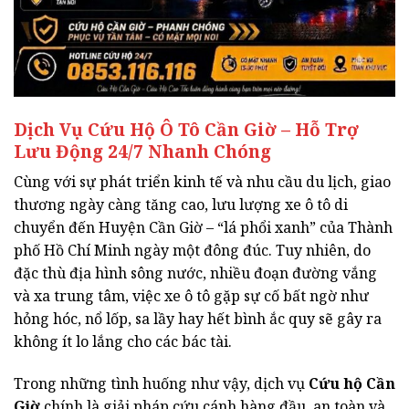
Dịch Vụ Cứu Hộ Ô Tô Cần Giờ – Hỗ Trợ
Lưu Động 24/7 Nhanh Chóng
Cùng với sự phát triển kinh tế và nhu cầu du lịch, giao
thương ngày càng tăng cao, lưu lượng xe ô tô di
chuyển đến Huyện Cần Giờ – “lá phổi xanh” của Thành
phố Hồ Chí Minh ngày một đông đúc. Tuy nhiên, do
đặc thù địa hình sông nước, nhiều đoạn đường vắng
và xa trung tâm, việc xe ô tô gặp sự cố bất ngờ như
hỏng hóc, nổ lốp, sa lầy hay hết bình ắc quy sẽ gây ra
không ít lo lắng cho các bác tài.
Trong những tình huống như vậy, dịch vụ
Cứu hộ Cần
Giờ
chính là giải pháp cứu cánh hàng đầu, an toàn và