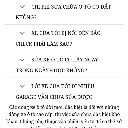
CHI PHÍ SỬA CHỮA Ô TÔ CÓ ĐẮT
KHÔNG?
XE CỦA TÔI BỊ NỔI ĐÈN BÁO
CHECK PHẢI LÀM SAO?
SỬA XE Ô TÔ CÓ LẤY NGAY
TRONG NGÀY ĐƯỢC KHÔNG?
LỖI XE CỦA TÔI ĐI NHIỀU
GARAGE VẪN CHƯA SỬA ĐƯỢC
Các dòng xe ô tô đời mới, đặc biệt là đối với những
dòng xe ô tô cao cấp, thì việc sửa chữa đặc biệt khó
khăn. Chúng phụ thuộc vào nhiều yếu tố để có thể xử