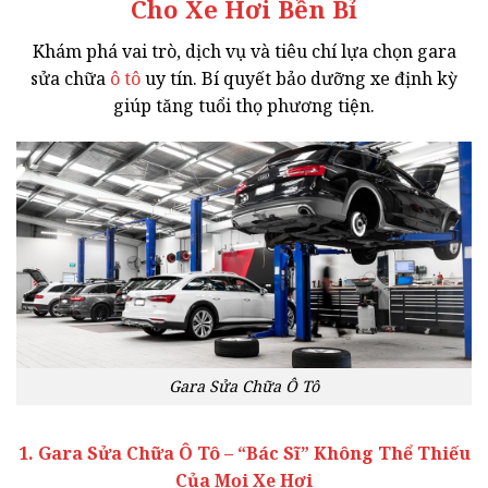
Cho Xe Hơi Bền Bỉ
Khám phá vai trò, dịch vụ và tiêu chí lựa chọn gara
sửa chữa
ô tô
uy tín. Bí quyết bảo dưỡng xe định kỳ
giúp tăng tuổi thọ phương tiện.
Gara Sửa Chữa Ô Tô
1. Gara Sửa Chữa Ô Tô – “Bác Sĩ” Không Thể Thiếu
Của Mọi Xe Hơi