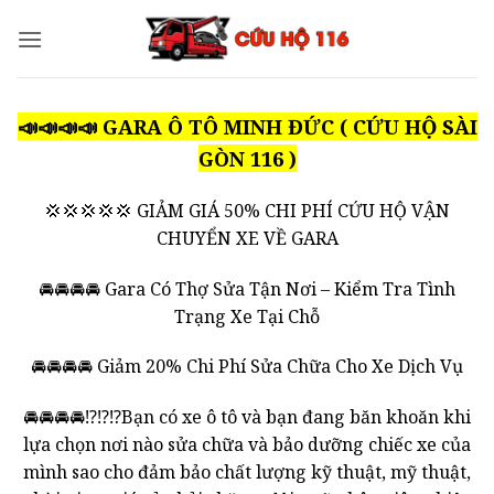
Bỏ
qua
nội
dung
📣📣📣📣 GARA Ô TÔ MINH ĐỨC ( CỨU HỘ SÀI
GÒN 116 )
💢💢💢💢💢 GIẢM GIÁ 50% CHI PHÍ CỨU HỘ VẬN
CHUYỂN XE VỀ GARA
🚘🚘🚘🚘 Gara Có Thợ Sửa Tận Nơi – Kiểm Tra Tình
Trạng Xe Tại Chỗ
🚘🚘🚘🚘 Giảm 20% Chi Phí Sửa Chữa Cho Xe Dịch Vụ
🚘🚘🚘🚘⁉️⁉️⁉️Bạn có xe ô tô và bạn đang băn khoăn khi
lựa chọn nơi nào sửa chữa và bảo dưỡng chiếc xe của
mình sao cho đảm bảo chất lượng kỹ thuật, mỹ thuật,