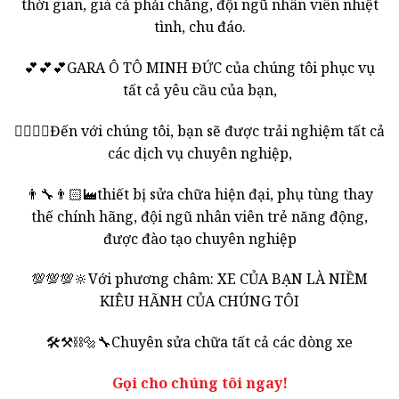
thời gian, giá cả phải chăng, đội ngũ nhân viên nhiệt
tình, chu đáo.
💕💕💕GARA Ô TÔ MINH ĐỨC của chúng tôi phục vụ
tất cả yêu cầu của bạn,
👌🏻👌🏻Đến với chúng tôi, bạn sẽ được trải nghiệm tất cả
các dịch vụ chuyên nghiệp,
👨‍🔧👨🏻‍🏭thiết bị sửa chữa hiện đại, phụ tùng thay
thế chính hãng, đội ngũ nhân viên trẻ năng động,
được đào tạo chuyên nghiệp
💯💯💯🔆Với phương châm: XE CỦA BẠN LÀ NIỀM
KIÊU HÃNH CỦA CHÚNG TÔI
🛠⚒⛓🔩🔧Chuyên sửa chữa tất cả các dòng xe
Gọi cho chúng tôi ngay!