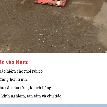
Bắc vào Nam:
bảo hiểm cho mọi rủi ro.
úng lịch trình.
nhu cầu của từng khách hàng.
 kinh nghiệm, tận tâm và chu đáo.