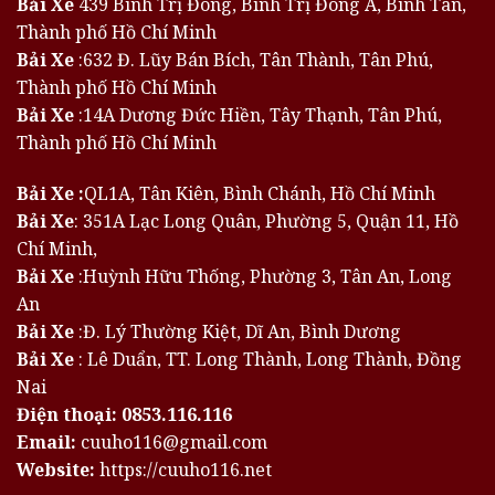
Bải Xe
439 Bình Trị Đông, Bình Trị Đông A, Bình Tân,
Thành phố Hồ Chí Minh
Bải Xe
:632 Đ. Lũy Bán Bích, Tân Thành, Tân Phú,
Thành phố Hồ Chí Minh
Bải Xe
:14A Dương Đức Hiền, Tây Thạnh, Tân Phú,
Thành phố Hồ Chí Minh
Bải Xe :
QL1A, Tân Kiên, Bình Chánh, Hồ Chí Minh
Bải Xe
: 351A Lạc Long Quân, Phường 5, Quận 11, Hồ
Chí Minh,
Bải Xe
:Huỳnh Hữu Thống, Phường 3, Tân An, Long
An
Bải Xe
:Đ. Lý Thường Kiệt, Dĩ An, Bình Dương
Bải Xe
: Lê Duẩn, TT. Long Thành, Long Thành, Đồng
Nai
Điện thoại:
0853.116.116
Email:
cuuho116@gmail.com
Website:
https://cuuho116.net