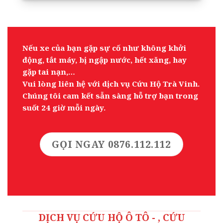
Nếu xe của bạn gặp sự cố như không khởi
động, tắt máy, bị ngập nước, hết xăng, hay
gặp tai nạn,…
Vui lòng liên hệ với dịch vụ Cứu Hộ Trà Vinh.
Chúng tôi cam kết sẵn sàng hỗ trợ bạn trong
suốt 24 giờ mỗi ngày.
GỌI NGAY 0876.112.112
DỊCH VỤ CỨU HỘ Ô TÔ - , CỨU