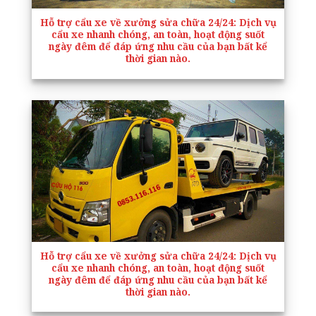
Hỗ trợ cẩu xe về xưởng sửa chữa 24/24
: Dịch vụ
cẩu xe nhanh chóng, an toàn, hoạt động suốt
ngày đêm để đáp ứng nhu cầu của bạn bất kể
thời gian nào.
Hỗ trợ cẩu xe về xưởng sửa chữa 24/24
: Dịch vụ
cẩu xe nhanh chóng, an toàn, hoạt động suốt
ngày đêm để đáp ứng nhu cầu của bạn bất kể
thời gian nào.