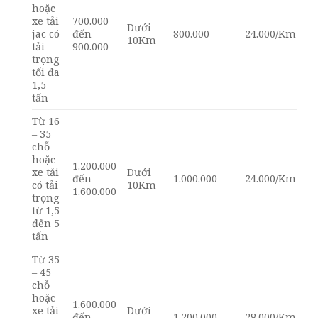
hoặc
xe tải
700.000
Dưới
jac có
đến
800.000
24.000/Km
10Km
tải
900.000
trọng
tối đa
1,5
tấn
Từ 16
– 35
chỗ
hoặc
1.200.000
xe tải
Dưới
đến
1.000.000
24.000/Km
có tải
10Km
1.600.000
trọng
từ 1,5
đến 5
tấn
Từ 35
– 45
chỗ
hoặc
1.600.000
xe tải
Dưới
đến
1.200.000
28.000/Km