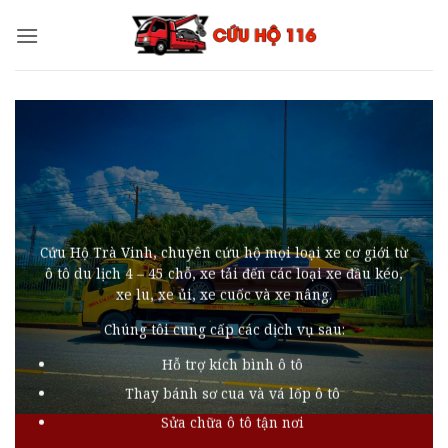
Bỏ
qua
nội
dung
Cứu Hộ Trà Vinh, chuyên cứu hộ mọi loại xe cơ giới từ
ô tô du lịch 4 – 45 chỗ, xe tải đến các loại xe đầu kéo,
xe lu, xe ủi, xe cuốc và xe nâng.
Chúng tôi cung cấp các dịch vụ sau:
Hỗ trợ kích bình ô tô
Thay bánh sơ cua và vá lốp ô tô
Sửa chữa ô tô tận nơi