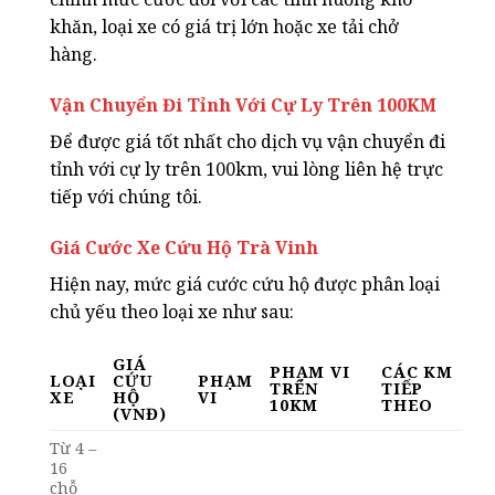
khăn, loại xe có giá trị lớn hoặc xe tải chở
hàng.
Vận Chuyển Đi Tỉnh Với Cự Ly Trên 100KM
Để được giá tốt nhất cho dịch vụ vận chuyển đi
tỉnh với cự ly trên 100km, vui lòng liên hệ trực
tiếp với chúng tôi.
Giá Cước Xe Cứu Hộ Trà Vinh
Hiện nay, mức giá cước cứu hộ được phân loại
chủ yếu theo loại xe như sau:
GIÁ
PHẠM VI
CÁC KM
LOẠI
CỨU
PHẠM
TRÊN
TIẾP
XE
HỘ
VI
10KM
THEO
(VNĐ)
Từ 4 –
16
chỗ