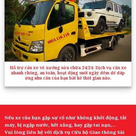
Hỗ trợ cẩu xe về xưởng sửa chữa 24/24
: Dịch vụ cẩu xe
nhanh chóng, an toàn, hoạt động suốt ngày đêm để đáp
ứng nhu cầu của bạn bất kể thời gian nào.
Nếu xe của bạn gặp sự cố như không khởi động, tắt
máy, bị ngập nước, hết xăng, hay gặp tai nạn,…
Vui lòng liên hệ với dịch vụ Cứu hộ Giao thông Sài