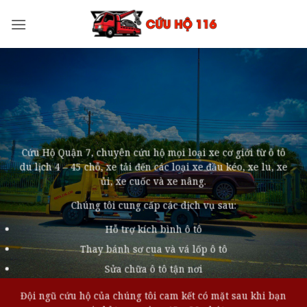
Bỏ
qua
nội
dung
Cứu Hộ Quận 7, chuyên cứu hộ mọi loại xe cơ giới từ ô tô
du lịch 4 – 45 chỗ, xe tải đến các loại xe đầu kéo, xe lu, xe
ủi, xe cuốc và xe nâng.
Chúng tôi cung cấp các dịch vụ sau:
Hỗ trợ kích bình ô tô
Thay bánh sơ cua và vá lốp ô tô
Sửa chữa ô tô tận nơi
Đội ngũ cứu hộ của chúng tôi cam kết có mặt sau khi bạn