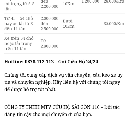
đến
1.200.000
28.000/Km
tải trọng từ 5-8
10Km
2.200.000
tấn
Từ 45 – 54 chỗ
2.000.000
Dưới
hay xe tải từ 8
đến
35.000/Km
10Km
đến 11 tấn
2.500.000
Xe trên 54 chỗ
Từ
hoặc tải trọng
2.800.000
trên 11 tấn
Hotline: 0876.112.112 – Gọi Cứu Hộ 24/24
Chúng tôi cung cấp dịch vụ vận chuyển, cẩu kéo xe uy
tín và chuyên nghiệp. Hãy liên hệ với chúng tôi ngay
để được hỗ trợ tốt nhất.
CÔNG TY TNHH MTV CỨU HỘ SÀI GÒN 116 – Đối tác
đáng tin cậy cho mọi chuyến đi của bạn.