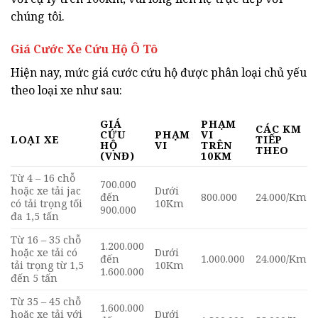
chúng tôi.
Giá Cước Xe Cứu Hộ Ô Tô
Hiện nay, mức giá cước cứu hộ được phân loại chủ yếu
theo loại xe như sau:
GIÁ
PHẠM
CÁC KM
CỨU
PHẠM
VI
LOẠI XE
TIẾP
HỘ
VI
TRÊN
THEO
(VNĐ)
10KM
Từ 4 – 16 chỗ
700.000
hoặc xe tải jac
Dưới
đến
800.000
24.000/Km
có tải trọng tối
10Km
900.000
đa 1,5 tấn
Từ 16 – 35 chỗ
1.200.000
hoặc xe tải có
Dưới
đến
1.000.000
24.000/Km
tải trọng từ 1,5
10Km
1.600.000
đến 5 tấn
Từ 35 – 45 chỗ
1.600.000
hoặc xe tải với
Dưới