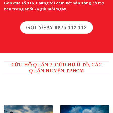
Gòn qua số 116. Chúng tôi cam kết sẵn sàng hỗ trợ
bạn trong suốt 24 giờ mỗi ngày.
GỌI NGAY 0876.112.112
CỨU HỘ QUẬN 7, CỨU HỘ Ô TÔ, CÁC
QUẬN HUYỆN TPHCM