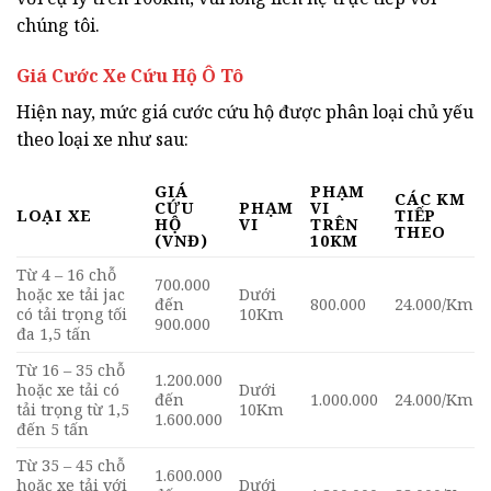
chúng tôi.
Giá Cước Xe Cứu Hộ Ô Tô
Hiện nay, mức giá cước cứu hộ được phân loại chủ yếu
theo loại xe như sau:
GIÁ
PHẠM
CÁC KM
CỨU
PHẠM
VI
LOẠI XE
TIẾP
HỘ
VI
TRÊN
THEO
(VNĐ)
10KM
Từ 4 – 16 chỗ
700.000
hoặc xe tải jac
Dưới
đến
800.000
24.000/Km
có tải trọng tối
10Km
900.000
đa 1,5 tấn
Từ 16 – 35 chỗ
1.200.000
hoặc xe tải có
Dưới
đến
1.000.000
24.000/Km
tải trọng từ 1,5
10Km
1.600.000
đến 5 tấn
Từ 35 – 45 chỗ
1.600.000
hoặc xe tải với
Dưới