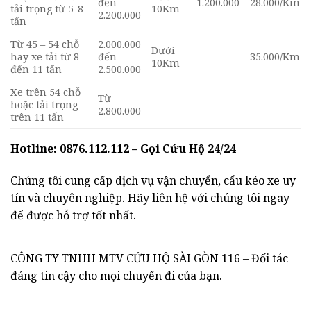
đến
1.200.000
28.000/Km
tải trọng từ 5-8
10Km
2.200.000
tấn
Từ 45 – 54 chỗ
2.000.000
Dưới
hay xe tải từ 8
đến
35.000/Km
10Km
đến 11 tấn
2.500.000
Xe trên 54 chỗ
Từ
hoặc tải trọng
2.800.000
trên 11 tấn
Hotline: 0876.112.112 – Gọi Cứu Hộ 24/24
Chúng tôi cung cấp dịch vụ vận chuyển, cẩu kéo xe uy
tín và chuyên nghiệp. Hãy liên hệ với chúng tôi ngay
để được hỗ trợ tốt nhất.
CÔNG TY TNHH MTV CỨU HỘ SÀI GÒN 116 – Đối tác
đáng tin cậy cho mọi chuyến đi của bạn.