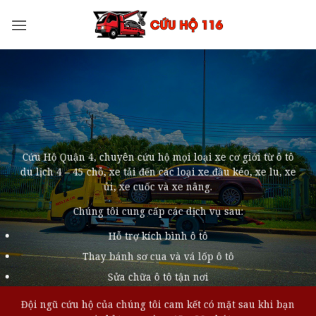
Bỏ
qua
nội
dung
Cứu Hộ Quận 4, chuyên cứu hộ mọi loại xe cơ giới từ ô tô
du lịch 4 – 45 chỗ, xe tải đến các loại xe đầu kéo, xe lu, xe
ủi, xe cuốc và xe nâng.
Chúng tôi cung cấp các dịch vụ sau:
Hỗ trợ kích bình ô tô
Thay bánh sơ cua và vá lốp ô tô
Sửa chữa ô tô tận nơi
Đội ngũ cứu hộ của chúng tôi cam kết có mặt sau khi bạn