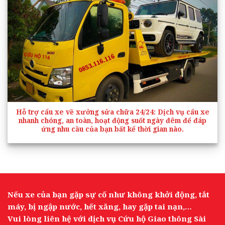
Hỗ trợ cẩu xe về xưởng sửa chữa 24/24
: Dịch vụ cẩu xe
nhanh chóng, an toàn, hoạt động suốt ngày đêm để đáp
ứng nhu cầu của bạn bất kể thời gian nào.
Nếu xe của bạn gặp sự cố như không khởi động, tắt
máy, bị ngập nước, hết xăng, hay gặp tai nạn,…
Vui lòng liên hệ với dịch vụ Cứu hộ Giao thông Sài