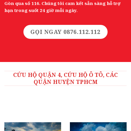
Gòn qua số 116. Chúng tôi cam kết sẵn sàng hỗ trợ
bạn trong suốt 24 giờ mỗi ngày.
GỌI NGAY 0876.112.112
CỨU HỘ QUẬN 4, CỨU HỘ Ô TÔ, CÁC
QUẬN HUYỆN TPHCM