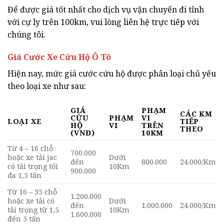
Để được giá tốt nhất cho dịch vụ vận chuyển đi tỉnh
với cự ly trên 100km, vui lòng liên hệ trực tiếp với
chúng tôi.
Giá Cước Xe Cứu Hộ Ô Tô
Hiện nay, mức giá cước cứu hộ được phân loại chủ yếu
theo loại xe như sau:
GIÁ
PHẠM
CÁC KM
CỨU
PHẠM
VI
LOẠI XE
TIẾP
HỘ
VI
TRÊN
THEO
(VNĐ)
10KM
Từ 4 – 16 chỗ
700.000
hoặc xe tải jac
Dưới
đến
800.000
24.000/Km
có tải trọng tối
10Km
900.000
đa 1,5 tấn
Từ 16 – 35 chỗ
1.200.000
hoặc xe tải có
Dưới
đến
1.000.000
24.000/Km
tải trọng từ 1,5
10Km
1.600.000
đến 5 tấn