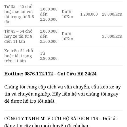
Từ 35 – 45 chỗ
1.600.000
hoặc xe tải với
Dưới
đến
1.200.000
28.000/Km
tải trọng từ 5-8
10Km
2.200.000
tấn
Từ 45 – 54 chỗ
2.000.000
Dưới
hay xe tải từ 8
đến
35.000/Km
10Km
đến 11 tấn
2.500.000
Xe trên 54 chỗ
Từ
hoặc tải trọng
2.800.000
trên 11 tấn
Hotline: 0876.112.112 – Gọi Cứu Hộ 24/24
Chúng tôi cung cấp dịch vụ vận chuyển, cẩu kéo xe uy
tín và chuyên nghiệp. Hãy liên hệ với chúng tôi ngay
để được hỗ trợ tốt nhất.
CÔNG TY TNHH MTV CỨU HỘ SÀI GÒN 116 – Đối tác
đáng tin cậy cho mọi chuyến đi của bạn.