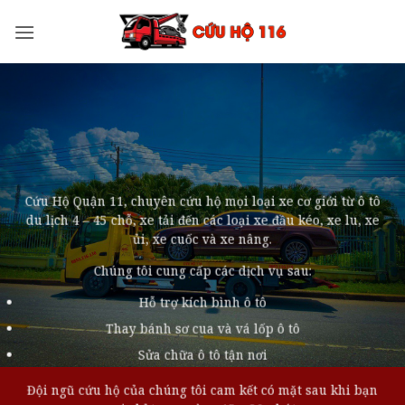
Bỏ
qua
nội
dung
Cứu Hộ Quận 11, chuyên cứu hộ mọi loại xe cơ giới từ ô tô
du lịch 4 – 45 chỗ, xe tải đến các loại xe đầu kéo, xe lu, xe
ủi, xe cuốc và xe nâng.
Chúng tôi cung cấp các dịch vụ sau:
Hỗ trợ kích bình ô tô
Thay bánh sơ cua và vá lốp ô tô
Sửa chữa ô tô tận nơi
Đội ngũ cứu hộ của chúng tôi cam kết có mặt sau khi bạn