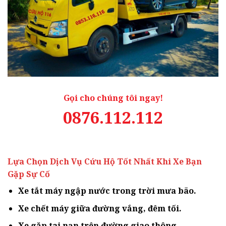
Gọi cho chúng tôi ngay!
0876.112.112
Lựa Chọn Dịch Vụ Cứu Hộ Tốt Nhất Khi Xe Bạn
Gặp Sự Cố
Xe tắt máy ngập nước trong trời mưa bão.
Xe chết máy giữa đường vắng, đêm tối.
Xe gặp tai nạn trên đường giao thông.