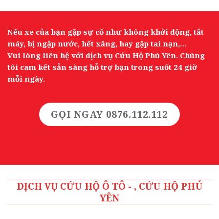
Nếu xe của bạn gặp sự cố như không khởi động, tắt
máy, bị ngập nước, hết xăng, hay gặp tai nạn,…
Vui lòng liên hệ với dịch vụ Cứu Hộ Phú Yên. Chúng
tôi cam kết sẵn sàng hỗ trợ bạn trong suốt 24 giờ
mỗi ngày.
GỌI NGAY 0876.112.112
DỊCH VỤ CỨU HỘ Ô TÔ - , CỨU HỘ PHÚ
YÊN