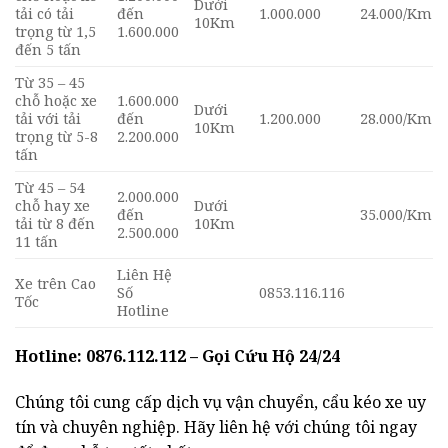
Dưới
tải có tải
đến
1.000.000
24.000/Km
10Km
trọng từ 1,5
1.600.000
đến 5 tấn
Từ 35 – 45
chỗ hoặc xe
1.600.000
Dưới
tải với tải
đến
1.200.000
28.000/Km
10Km
trọng từ 5-8
2.200.000
tấn
Từ 45 – 54
2.000.000
chỗ hay xe
Dưới
đến
35.000/Km
tải từ 8 đến
10Km
2.500.000
11 tấn
Liên Hệ
Xe trên Cao
Số
0853.116.116
Tốc
Hotline
Hotline: 0876.112.112 – Gọi Cứu Hộ 24/24
Chúng tôi cung cấp dịch vụ vận chuyển, cẩu kéo xe uy
tín và chuyên nghiệp. Hãy liên hệ với chúng tôi ngay