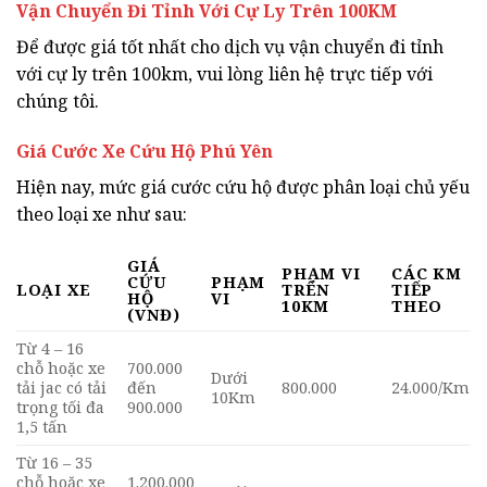
Vận Chuyển Đi Tỉnh Với Cự Ly Trên 100KM
Để được giá tốt nhất cho dịch vụ vận chuyển đi tỉnh
với cự ly trên 100km, vui lòng liên hệ trực tiếp với
chúng tôi.
Giá Cước Xe Cứu Hộ Phú Yên
Hiện nay, mức giá cước cứu hộ được phân loại chủ yếu
theo loại xe như sau:
GIÁ
PHẠM VI
CÁC KM
CỨU
PHẠM
LOẠI XE
TRÊN
TIẾP
HỘ
VI
10KM
THEO
(VNĐ)
Từ 4 – 16
chỗ hoặc xe
700.000
Dưới
tải jac có tải
đến
800.000
24.000/Km
10Km
trọng tối đa
900.000
1,5 tấn
Từ 16 – 35
chỗ hoặc xe
1.200.000