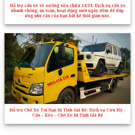
Hỗ trợ cẩu xe về xưởng sửa chữa 24/24
: Dịch vụ cẩu xe
nhanh chóng, an toàn, hoạt động suốt ngày đêm để đáp
ứng nhu cầu của bạn bất kể thời gian nào.
Hỗ trợ Chở Xe Tai Nạn Đi Tỉnh Giá Rẻ
: Dịch vụ Cứu Hộ –
Cẩu – Kéo – Chở Xe Đi Tỉnh Giá Rẻ