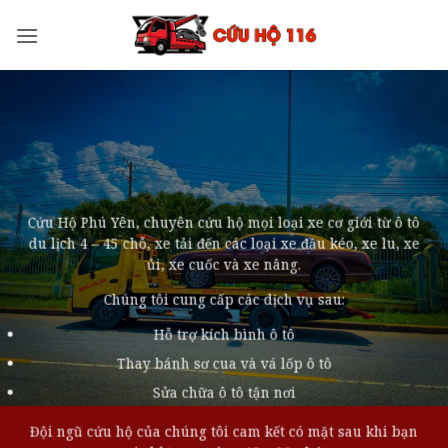
Bỏ
qua
nội
dung
Cứu Hộ Phú Yên, chuyên cứu hộ mọi loại xe cơ giới từ ô tô
du lịch 4 – 45 chỗ, xe tải đến các loại xe đầu kéo, xe lu, xe
ủi, xe cuốc và xe nâng.
Chúng tôi cung cấp các dịch vụ sau:
Hỗ trợ kích bình ô tô
Thay bánh sơ cua và vá lốp ô tô
Sửa chữa ô tô tận nơi
Đội ngũ cứu hộ của chúng tôi cam kết có mặt sau khi bạn