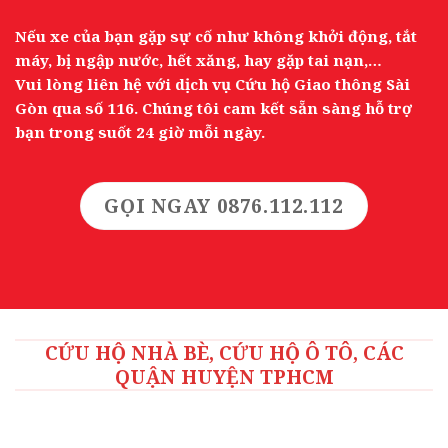
Nếu xe của bạn gặp sự cố như không khởi động, tắt
máy, bị ngập nước, hết xăng, hay gặp tai nạn,…
Vui lòng liên hệ với dịch vụ Cứu hộ Giao thông Sài
Gòn qua số 116. Chúng tôi cam kết sẵn sàng hỗ trợ
bạn trong suốt 24 giờ mỗi ngày.
GỌI NGAY 0876.112.112
CỨU HỘ NHÀ BÈ, CỨU HỘ Ô TÔ, CÁC
QUẬN HUYỆN TPHCM