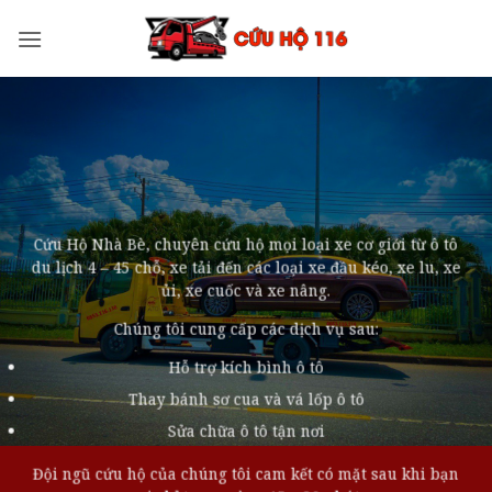
Bỏ
qua
nội
dung
Cứu Hộ Nhà Bè, chuyên cứu hộ mọi loại xe cơ giới từ ô tô
du lịch 4 – 45 chỗ, xe tải đến các loại xe đầu kéo, xe lu, xe
ủi, xe cuốc và xe nâng.
Chúng tôi cung cấp các dịch vụ sau:
Hỗ trợ kích bình ô tô
Thay bánh sơ cua và vá lốp ô tô
Sửa chữa ô tô tận nơi
Đội ngũ cứu hộ của chúng tôi cam kết có mặt sau khi bạn