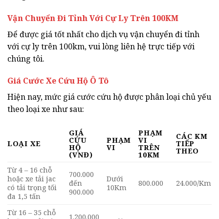
Vận Chuyển Đi Tỉnh Với Cự Ly Trên 100KM
Để được giá tốt nhất cho dịch vụ vận chuyển đi tỉnh
với cự ly trên 100km, vui lòng liên hệ trực tiếp với
chúng tôi.
Giá Cước Xe Cứu Hộ Ô Tô
Hiện nay, mức giá cước cứu hộ được phân loại chủ yếu
theo loại xe như sau:
GIÁ
PHẠM
CÁC KM
CỨU
PHẠM
VI
LOẠI XE
TIẾP
HỘ
VI
TRÊN
THEO
(VNĐ)
10KM
Từ 4 – 16 chỗ
700.000
hoặc xe tải jac
Dưới
đến
800.000
24.000/Km
có tải trọng tối
10Km
900.000
đa 1,5 tấn
Từ 16 – 35 chỗ
1.200.000