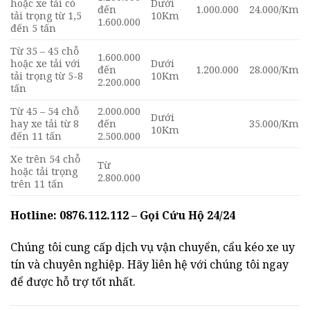
hoặc xe tải có
Dưới
đến
1.000.000
24.000/Km
tải trọng từ 1,5
10Km
1.600.000
đến 5 tấn
Từ 35 – 45 chỗ
1.600.000
hoặc xe tải với
Dưới
đến
1.200.000
28.000/Km
tải trọng từ 5-8
10Km
2.200.000
tấn
Từ 45 – 54 chỗ
2.000.000
Dưới
hay xe tải từ 8
đến
35.000/Km
10Km
đến 11 tấn
2.500.000
Xe trên 54 chỗ
Từ
hoặc tải trọng
2.800.000
trên 11 tấn
Hotline: 0876.112.112 – Gọi Cứu Hộ 24/24
Chúng tôi cung cấp dịch vụ vận chuyển, cẩu kéo xe uy
tín và chuyên nghiệp. Hãy liên hệ với chúng tôi ngay
để được hỗ trợ tốt nhất.