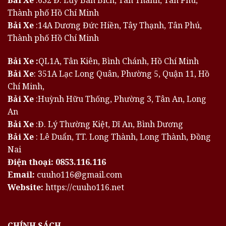
Bải Xe
:632 Đ. Lũy Bán Bích, Tân Thành, Tân Phú,
Thành phố Hồ Chí Minh
Bải Xe
:14A Dương Đức Hiền, Tây Thạnh, Tân Phú,
Thành phố Hồ Chí Minh
Bải Xe :
QL1A, Tân Kiên, Bình Chánh, Hồ Chí Minh
Bải Xe
: 351A Lạc Long Quân, Phường 5, Quận 11, Hồ
Chí Minh,
Bải Xe
:Huỳnh Hữu Thống, Phường 3, Tân An, Long
An
Bải Xe
:Đ. Lý Thường Kiệt, Dĩ An, Bình Dương
Bải Xe
: Lê Duẩn, TT. Long Thành, Long Thành, Đồng
Nai
Điện thoại:
0853.116.116
Email:
cuuho116@gmail.com
Website:
https://cuuho116.net
CHÍNH SÁCH