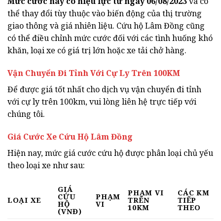
Mức cước này có hiệu lực từ ngày 06/08/2023
và có
thể thay đổi tùy thuộc vào biến động của thị trường
giao thông và giá nhiên liệu. Cứu hộ Lâm Đồng cũng
có thể điều chỉnh mức cước đối với các tình huống khó
khăn, loại xe có giá trị lớn hoặc xe tải chở hàng.
Vận Chuyển Đi Tỉnh Với Cự Ly Trên 100KM
Để được giá tốt nhất cho dịch vụ vận chuyển đi tỉnh
với cự ly trên 100km, vui lòng liên hệ trực tiếp với
chúng tôi.
Giá Cước Xe Cứu Hộ Lâm Đồng
Hiện nay, mức giá cước cứu hộ được phân loại chủ yếu
theo loại xe như sau:
GIÁ
PHẠM VI
CÁC KM
CỨU
PHẠM
LOẠI XE
TRÊN
TIẾP
HỘ
VI
10KM
THEO
(VNĐ)