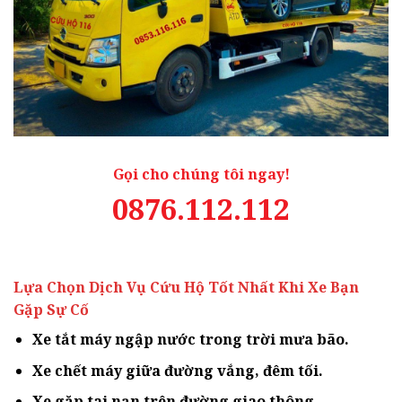
Gọi cho chúng tôi ngay!
0876.112.112
Lựa Chọn Dịch Vụ Cứu Hộ Tốt Nhất Khi Xe Bạn
Gặp Sự Cố
Xe tắt máy ngập nước trong trời mưa bão.
Xe chết máy giữa đường vắng, đêm tối.
Xe gặp tai nạn trên đường giao thông.