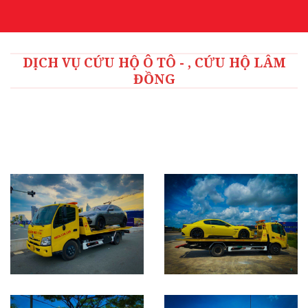
DỊCH VỤ CỨU HỘ Ô TÔ - , CỨU HỘ LÂM
ĐỒNG