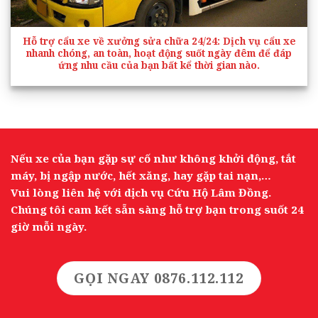
Hỗ trợ cẩu xe về xưởng sửa chữa 24/24
: Dịch vụ cẩu xe
nhanh chóng, an toàn, hoạt động suốt ngày đêm để đáp
ứng nhu cầu của bạn bất kể thời gian nào.
Nếu xe của bạn gặp sự cố như không khởi động, tắt
máy, bị ngập nước, hết xăng, hay gặp tai nạn,…
Vui lòng liên hệ với dịch vụ Cứu Hộ Lâm Đồng.
Chúng tôi cam kết sẵn sàng hỗ trợ bạn trong suốt 24
giờ mỗi ngày.
GỌI NGAY 0876.112.112