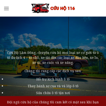
Bỏ
qua
nội
dung
Cứu Hộ Lâm Đồng, chuyên cứu hộ mọi loại xe cơ giới từ ô
tô du lịch 4 – 45 chỗ, xe tải đến các loại xe đầu kéo, xe lu,
xe ủi, xe cuốc và xe nâng.
Chúng tôi cung cấp các dịch vụ sau:
Hỗ trợ kích bình ô tô
Thay bánh sơ cua và vá lốp ô tô
Sửa chữa ô tô tận nơi
Đội ngũ cứu hộ của chúng tôi cam kết có mặt sau khi bạn