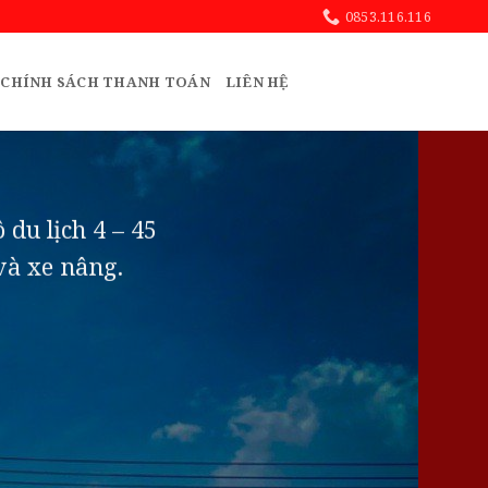
0853.116.116
CHÍNH SÁCH THANH TOÁN
LIÊN HỆ
 du lịch 4 – 45
 và xe nâng.