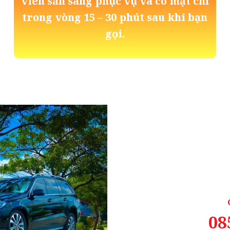
viên sẵn sàng phục vụ và có mặt chỉ
trong vòng 15 – 30 phút sau khi bạn
gọi.
08