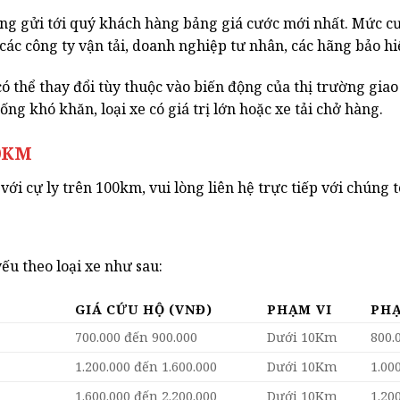
gửi tới quý khách hàng bảng giá cước mới nhất. Mức cư
ác công ty vận tải, doanh nghiệp tư nhân, các hãng bảo hiể
ó thể thay đổi tùy thuộc vào biến động của thị trường giao
ng khó khăn, loại xe có giá trị lớn hoặc xe tải chở hàng.
00KM
với cự ly trên 100km, vui lòng liên hệ trực tiếp với chúng t
ếu theo loại xe như sau:
GIÁ CỨU HỘ (VNĐ)
PHẠM VI
PHẠ
700.000 đến 900.000
Dưới 10Km
800.
1.200.000 đến 1.600.000
Dưới 10Km
1.00
1.600.000 đến 2.200.000
Dưới 10Km
1.20