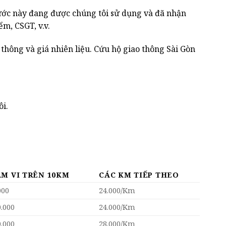
ớc này đang được chúng tôi sử dụng và đã nhận
m, CSGT, v.v.
 thông và giá nhiên liệu. Cứu hộ giao thông Sài Gòn
ôi.
M VI TRÊN 10KM
CÁC KM TIẾP THEO
000
24.000/Km
0.000
24.000/Km
0.000
28.000/Km