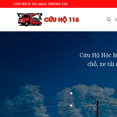
Bỏ
CỨU HỘ Ô TÔ GIAO THÔNG 116
qua
nội
T
dung
Cứu Hộ Hóc Môn
chỗ, xe tải