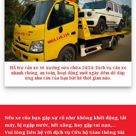
Hỗ trợ cẩu xe về xưởng sửa chữa 24/24
: Dịch vụ cẩu xe
nhanh chóng, an toàn, hoạt động suốt ngày đêm để đáp
ứng nhu cầu của bạn bất kể thời gian nào.
Nếu xe của bạn gặp sự cố như không khởi động, tắt
máy, bị ngập nước, hết xăng, hay gặp tai nạn,…
Vui lòng liên hệ với dịch vụ Cứu hộ Giao thông Sài