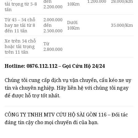
đến
1.200.000
28.000/Km
tải trọng từ 5-8
10Km
2.200.000
tấn
Từ 45 – 54 chỗ
2.000.000
Dưới
hay xe tải từ 8
đến
35.000/Km
10Km
đến 11 tấn
2.500.000
Xe trên 54 chỗ
Từ
hoặc tải trọng
2.800.000
trên 11 tấn
Hotline: 0876.112.112 – Gọi Cứu Hộ 24/24
Chúng tôi cung cấp dịch vụ vận chuyển, cẩu kéo xe uy
tín và chuyên nghiệp. Hãy liên hệ với chúng tôi ngay
để được hỗ trợ tốt nhất.
CÔNG TY TNHH MTV CỨU HỘ SÀI GÒN 116 – Đối tác
đáng tin cậy cho mọi chuyến đi của bạn.