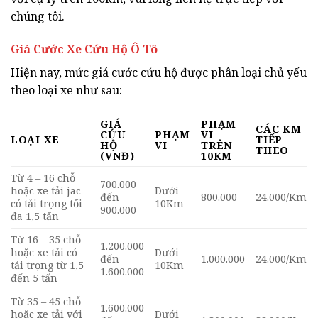
chúng tôi.
Giá Cước Xe Cứu Hộ Ô Tô
Hiện nay, mức giá cước cứu hộ được phân loại chủ yếu
theo loại xe như sau:
GIÁ
PHẠM
CÁC KM
CỨU
PHẠM
VI
LOẠI XE
TIẾP
HỘ
VI
TRÊN
THEO
(VNĐ)
10KM
Từ 4 – 16 chỗ
700.000
hoặc xe tải jac
Dưới
đến
800.000
24.000/Km
có tải trọng tối
10Km
900.000
đa 1,5 tấn
Từ 16 – 35 chỗ
1.200.000
hoặc xe tải có
Dưới
đến
1.000.000
24.000/Km
tải trọng từ 1,5
10Km
1.600.000
đến 5 tấn
Từ 35 – 45 chỗ
1.600.000
hoặc xe tải với
Dưới