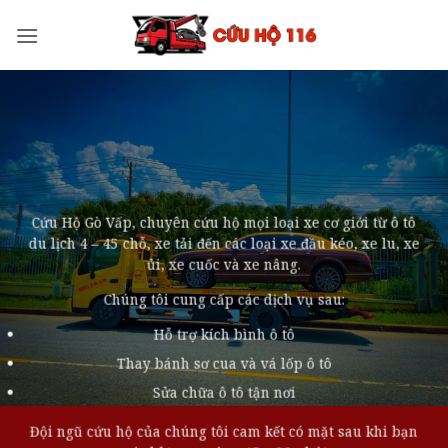
Bỏ
qua
nội
dung
Cứu Hộ Gò Vấp, chuyên cứu hộ mọi loại xe cơ giới từ ô tô
du lịch 4 – 45 chỗ, xe tải đến các loại xe đầu kéo, xe lu, xe
ủi, xe cuốc và xe nâng.
Chúng tôi cung cấp các dịch vụ sau:
Hỗ trợ kích bình ô tô
Thay bánh sơ cua và vá lốp ô tô
Sửa chữa ô tô tận nơi
Đội ngũ cứu hộ của chúng tôi cam kết có mặt sau khi bạn