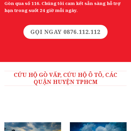
Gòn qua số 116. Chúng tôi cam kết sẵn sàng hỗ trợ
bạn trong suốt 24 giờ mỗi ngày.
GỌI NGAY 0876.112.112
CỨU HỘ GÒ VẤP, CỨU HỘ Ô TÔ, CÁC
QUẬN HUYỆN TPHCM