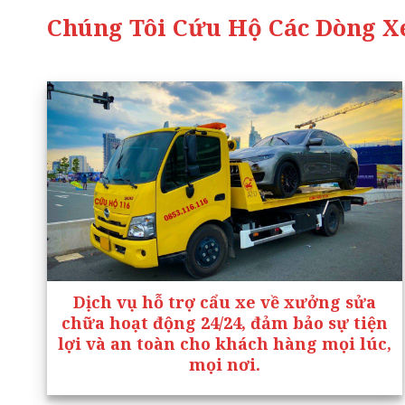
Chúng Tôi Cứu Hộ Các Dòng Xe
Dịch vụ hỗ trợ cẩu xe về xưởng sửa
chữa hoạt động 24/24, đảm bảo sự tiện
lợi và an toàn cho khách hàng mọi lúc,
mọi nơi.