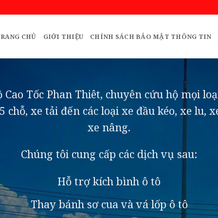
RANG CHỦ
GIỚI THIỆU
CHÍNH SÁCH BẢO MẬT THÔNG TIN
 Cao Tốc Phan Thiêt, chuyên cứu hộ mọi loại 
45 chỗ, xe tải đến các loại xe đầu kéo, xe lu, x
xe nâng.
Chúng tôi cung cấp các dịch vụ sau:
Hỗ trợ kích bình ô tô
Thay bánh sơ cua và vá lốp ô tô