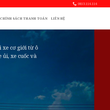
0853.116.116
CHÍNH SÁCH THANH TOÁN
LIÊN HỆ
xe cơ giới từ ô
e ủi, xe cuốc và