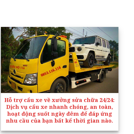
Hỗ trợ cẩu xe về xưởng sửa chữa 24/24
:
Dịch vụ cẩu xe nhanh chóng, an toàn,
hoạt động suốt ngày đêm để đáp ứng
nhu cầu của bạn bất kể thời gian nào.