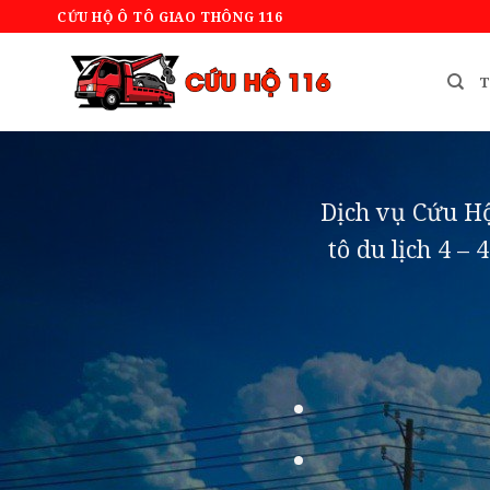
Bỏ
CỨU HỘ Ô TÔ GIAO THÔNG 116
qua
nội
T
dung
Dịch vụ Cứu Hộ
tô du lịch 4 – 