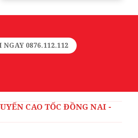
I NGAY 0876.112.112
TUYẾN CAO TỐC ĐỒNG NAI -