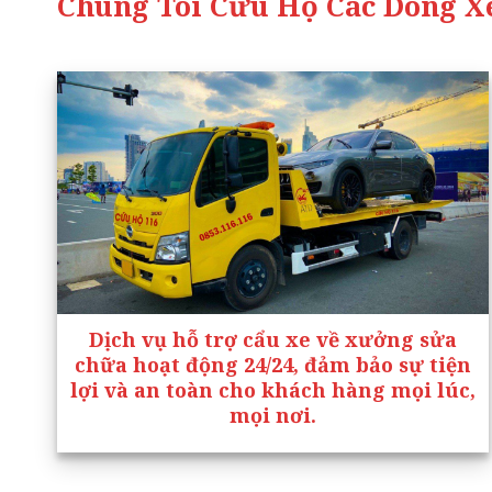
Chúng Tôi Cứu Hộ Các Dòng Xe
Dịch vụ hỗ trợ cẩu xe về xưởng sửa
chữa hoạt động 24/24, đảm bảo sự tiện
lợi và an toàn cho khách hàng mọi lúc,
mọi nơi.