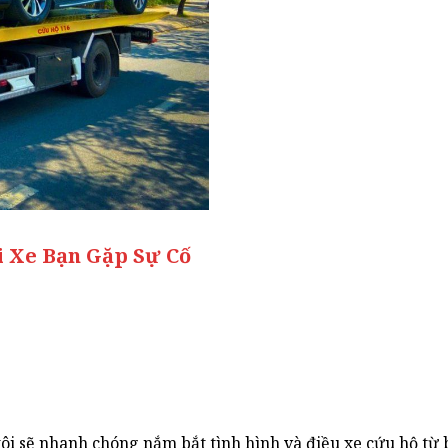
i Xe Bạn Gặp Sự Cố
tôi sẽ nhanh chóng nắm bắt tình hình và điều xe cứu hộ từ 