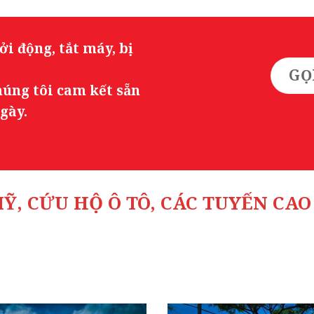
i động, tắt máy, bị
GỌ
húng tôi cam kết sẵn
gày.
Ỹ, CỨU HỘ Ô TÔ, CÁC TUYẾN CAO