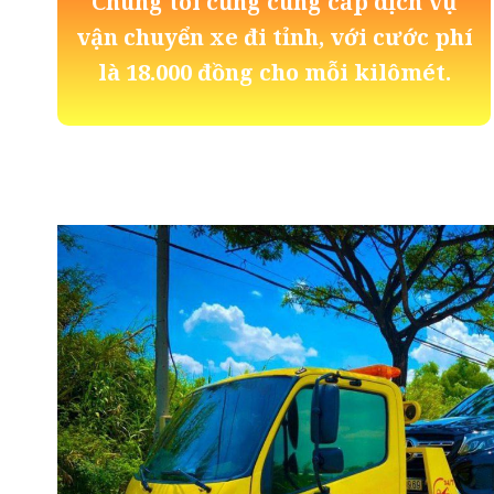
Chúng tôi cũng cung cấp dịch vụ
vận chuyển xe đi tỉnh, với cước phí
là 18.000 đồng cho mỗi kilômét.