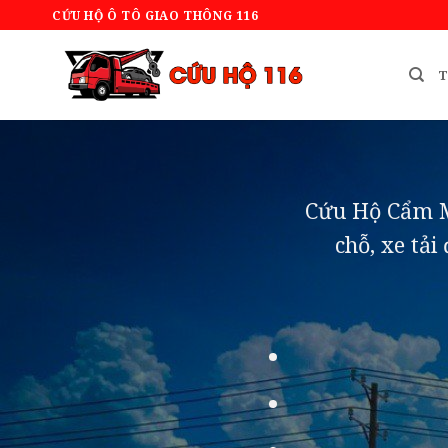
Bỏ
CỨU HỘ Ô TÔ GIAO THÔNG 116
qua
nội
T
dung
Cứu Hộ Cẩm Mỹ
chỗ, xe tải