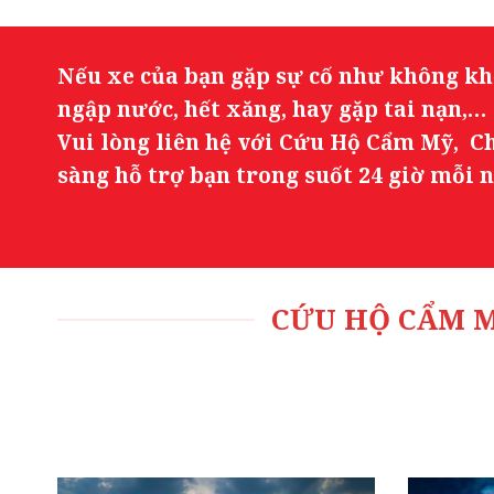
Nếu xe của bạn gặp sự cố như không khở
ngập nước, hết xăng, hay gặp tai nạn,…
Vui lòng liên hệ với Cứu Hộ Cẩm Mỹ, C
sàng hỗ trợ bạn trong suốt 24 giờ mỗi n
CỨU HỘ CẨM M