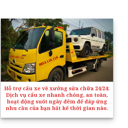
Hỗ trợ cẩu xe về xưởng sửa chữa 24/24
:
Dịch vụ cẩu xe nhanh chóng, an toàn,
hoạt động suốt ngày đêm để đáp ứng
nhu cầu của bạn bất kể thời gian nào.