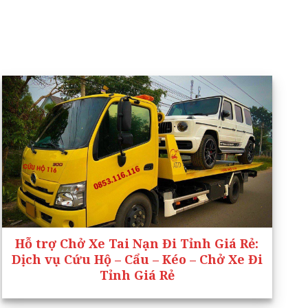
Hỗ trợ Chở Xe Tai Nạn Đi Tỉnh Giá Rẻ
:
Dịch vụ Cứu Hộ – Cẩu – Kéo – Chở Xe Đi
Tỉnh Giá Rẻ