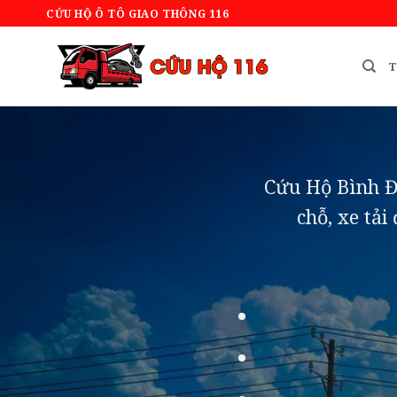
Bỏ
CỨU HỘ Ô TÔ GIAO THÔNG 116
qua
nội
T
dung
Cứu Hộ Bình Đị
chỗ, xe tải