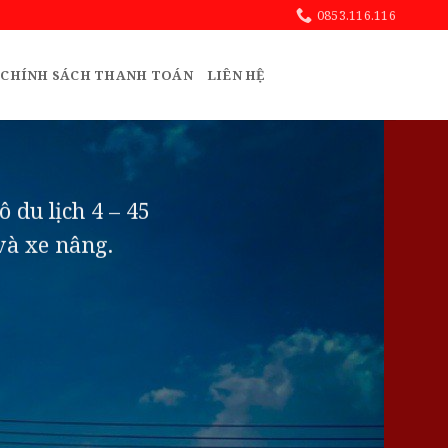
0853.116.116
CHÍNH SÁCH THANH TOÁN
LIÊN HỆ
 du lịch 4 – 45
 và xe nâng.