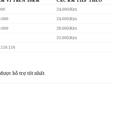
M VI TRÊN 10KM
CÁC KM TIẾP THEO
000
24.000/Km
0.000
24.000/Km
0.000
28.000/Km
35.000/Km
.116.116
được hỗ trợ tốt nhất.