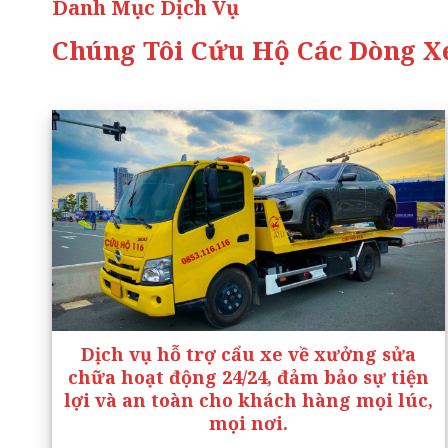
Danh Mục Dịch Vụ
Chúng Tôi Cứu Hộ Các Dòng Xe
Dịch vụ hỗ trợ cẩu xe về xưởng sửa
chữa hoạt động 24/24, đảm bảo sự tiện
lợi và an toàn cho khách hàng mọi lúc,
mọi nơi.